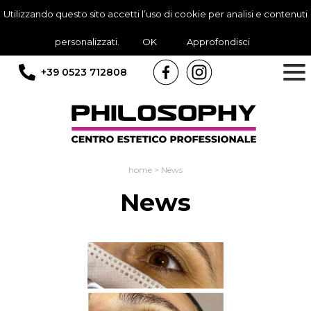
Utilizzando questo sito accetti l’uso di cookie per analisi e contenuti
personalizzati.
OK
Approfondisci
+39 0523 712808
home
>
News
News