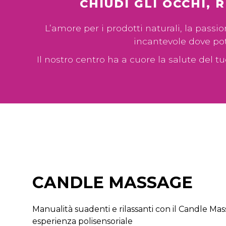
CHIUDI GLI OCCHI, 
L’amore per i prodotti naturali, la pass
incantevole dove pote
Il nostro centro ha a cuore la salute del t
CANDLE MASSAGE
Manualità suadenti e rilassanti con il Candle Ma
esperienza polisensoriale