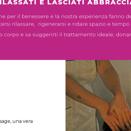
RILASSATI E LASCIATI ABBRAC
ione per il benessere e la nostra esperienza fanno
rsi rilassare, rigenerarsi e ridare spazio e tempo 
uo corpo e sa suggerirti il trattamento ideale, donan
ssage, una vera