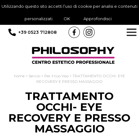
Utilizzando questo sito accetti l’uso di cookie per analisi e contenuti
personalizzati.
OK
Approfondisci
+39 0523 712808
home
>
Servizi
>
Per il tuo Viso
>
TRATTAMENTO OCCHI- EYE
RECOVERY E PRESSO MASSAGGIO
TRATTAMENTO
OCCHI- EYE
RECOVERY E PRESSO
MASSAGGIO