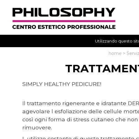
Utilizzando questo sito
home
>
Serviz
TRATTAMENT
SIMPLY HEALTHY PEDICURE!
Il trattamento rigenerante e idratante D
agevolare l esfoliazione delle cellule mort
così ogni forma di stress cutaneo che non 
rimuovere.
L utilizzo costante di questo trattamento 