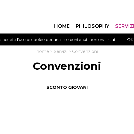
HOME
PHILOSOPHY
SERVIZ
 accetti l’uso di cookie per analisi e contenuti personalizzati.
OK
home
>
Servizi
>
Convenzioni
Convenzioni
SCONTO GIOVANI